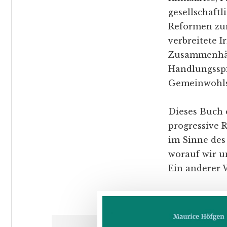
gesellschaftl
Reformen zume
verbreitete 
Zusammenhäng
Handlungsspi
Gemeinwohls
Dieses Buch 
progressive 
im Sinne des
worauf wir u
Ein anderer 