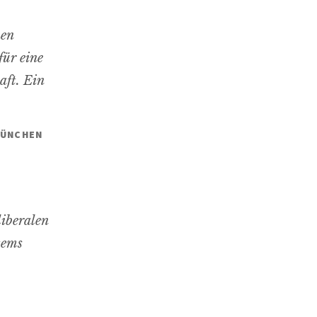
hen
für eine
aft. Ein
MÜNCHEN
liberalen
tems