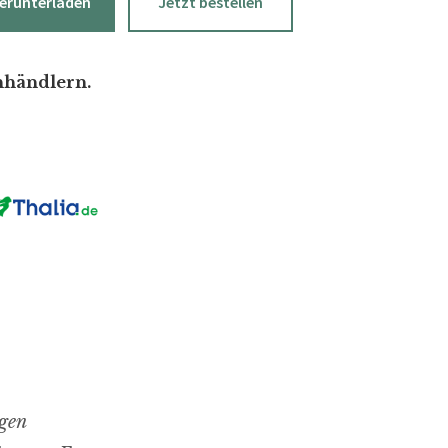
erunterladen
Jetzt bestellen
hhändlern.
gen