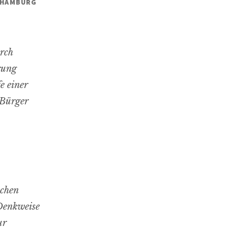
T HAMBURG
rch
rung
e einer
 Bürger
schen
 Denkweise
ur