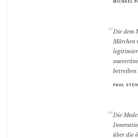
MICHAEL P
Die dem M
Märchen v
legitimie
souveräne
betreiben
PAUL STE
Die Moder
Innovatio
über die 