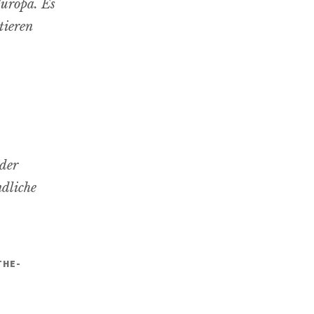
uropa. Es
tieren
S
 der
ndliche
THE-