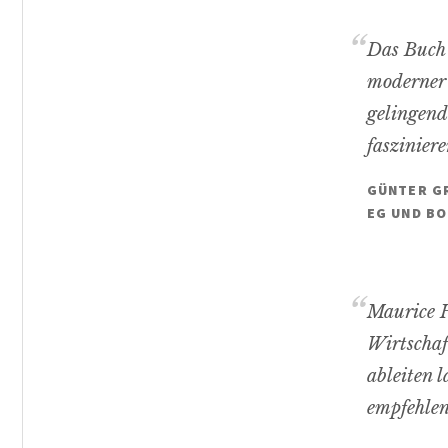
Das Buch 
moderner 
gelingend
faszinier
GÜNTER GR
EG UND B
Maurice H
Wirtschaf
ableiten 
empfehlen