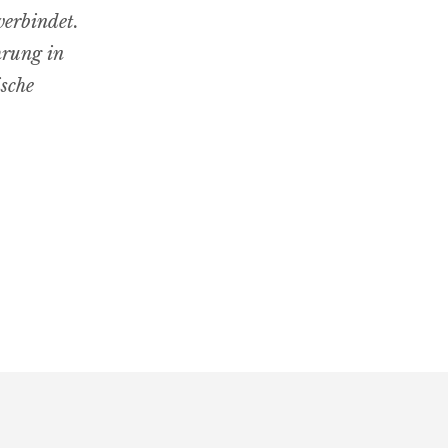
verbindet.
hrung in
ische