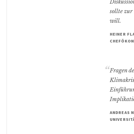
Diskussio
sollte zur
will.
HEINER FL
CHEFÖKON
Fragen de
Klimakris
Einführun
Implikati
ANDREAS N
UNIVERSIT