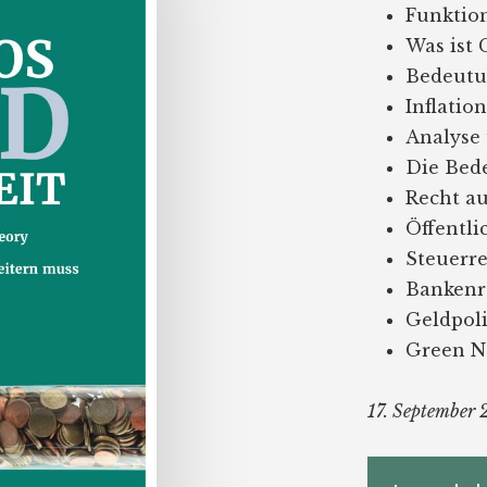
Funktio
Was ist
Bedeutu
Inflatio
Analyse
Die Bed
Recht au
Öffentli
Steuerre
Bankenr
Geldpoli
Green N
17. September