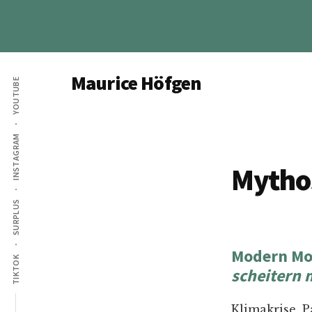
Skip
Skip
to
to
main
footer
Additional
content
Maurice Höfgen
YOUTUBE
menu
Ökonom,
Autor,
INSTAGRAM
YouTuber
bei
Mytho
Geld
für
SURPLUS
die
Welt
Modern Mo
TIKTOK
scheitern 
Klimakrise, P