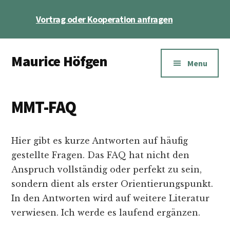
Skip
Skip
Vortrag oder Kooperation anfragen
to
to
main
footer
Additional
content
Maurice Höfgen
menu
Menu
Ökonom,
Autor,
MMT-FAQ
YouTuber
bei
Geld
Hier gibt es kurze Antworten auf häufig
für
gestellte Fragen. Das FAQ hat nicht den
die
Anspruch vollständig oder perfekt zu sein,
Welt
sondern dient als erster Orientierungspunkt.
In den Antworten wird auf weitere Literatur
verwiesen. Ich werde es laufend ergänzen.