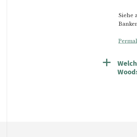
Siehe 
Banken
Permal
a
Welch
Woods
Footer