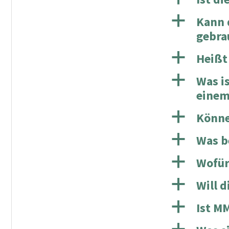
a
Kann 
gebra
a
Heißt
a
Was i
einem
a
Könne
a
Was b
a
Wofür
a
Will 
a
Ist M