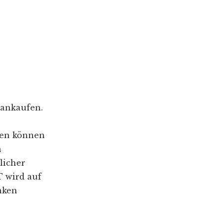
 ankaufen.
ken können
n
licher
 wird auf
nken