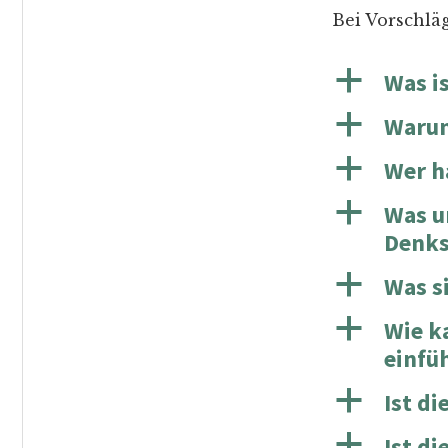
Bei Vorschläg
a
Was i
a
Warum
a
Wer h
a
Was u
Denks
a
Was s
a
Wie k
einfü
a
Ist di
a
Ist di