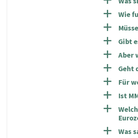
a
Was s
a
Wie f
a
Müsse
a
Gibt 
a
Aber 
a
Geht 
a
Für w
a
Ist M
a
Welch
Euroz
a
Was s