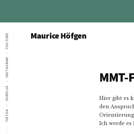
Skip
Skip
to
to
main
footer
Additional
content
Maurice Höfgen
YOUTUBE
menu
Ökonom,
Autor,
INSTAGRAM
YouTuber
bei
MMT-
Geld
für
SURPLUS
die
Hier gibt es 
Welt
den Anspruch 
TIKTOK
Orientierung
Ich werde es