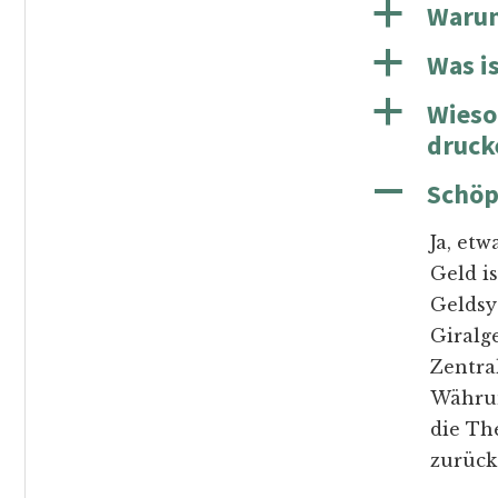
a
Warum
a
Was is
a
Wieso
druck
A
Schöp
Ja, et
Geld is
Geldsy
Giralg
Zentra
Währun
die Th
zurück