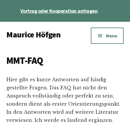
Skip
Skip
Vortrag oder Kooperation anfragen
to
to
main
footer
Additional
content
Maurice Höfgen
menu
Menu
Ökonom,
Autor,
MMT-FAQ
YouTuber
bei
Geld
Hier gibt es kurze Antworten auf häufig
für
gestellte Fragen. Das FAQ hat nicht den
die
Anspruch vollständig oder perfekt zu sein,
Welt
sondern dient als erster Orientierungspunkt.
In den Antworten wird auf weitere Literatur
verwiesen. Ich werde es laufend ergänzen.